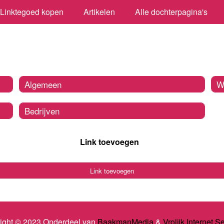
Linktegoed kopen
Artikelen
Alle dochterpagina's
Algemeen
W
Bedrijven
Link toevoegen
Link toevoegen
ight © 2023 Onderdeel van
BaakmanMedia
&
Vrolijk Internet S